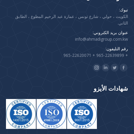
تبوك:
الكويت ، حولي ، شارع تونس ، عمارة عبد الرحيم المطوع ، الطابق
الثاني.
عنوان بريد الكتروني:
info@ahmadigroup.com.kw
رقم التليفون:
+ 965-22639899 + 965-22620071
Find us on:
Instagram
Linkedin
Twitter
Facebook
page
page
page
page
opens
opens
opens
opens
شهادات الأيزو
in
in
in
in
new
new
new
new
window
window
window
window